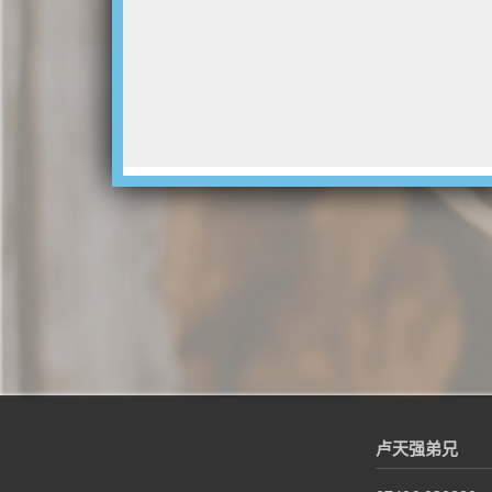
卢天强弟兄