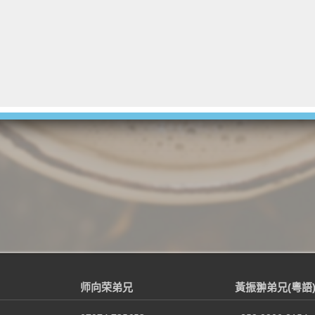
师向荣弟兄
黃振翀弟兄(粵語